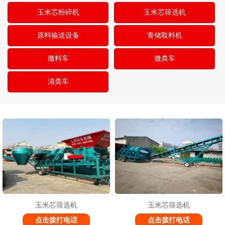
玉米芯粉碎机
玉米芯筛选机
原料输送设备
青储取料机
撒料车
撒粪车
清粪车
1
2
2
玉米芯筛选机
玉米芯筛选机
点击拨打电话
点击拨打电话