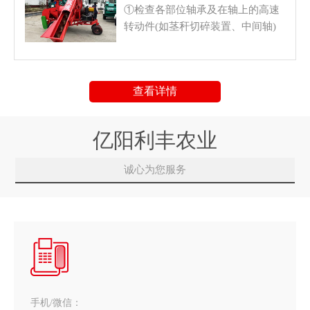
①检查各部位轴承及在轴上的高速
转动件(如茎秆切碎装置、中间轴)
的安装情况是否正常。 ②检查V型
带和链条的张紧度。③检查是否有
工具或无关物品留在收获机工作部
查看详情
件上，所有防护罩是否到位。
亿阳利丰农业
诚心为您服务
手机/微信：