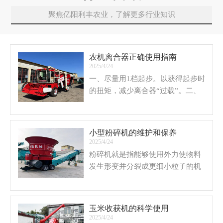
聚焦亿阳利丰农业，了解更多行业知识
农机离合器正确使用指南
2025/4/24
一、尽量用1档起步。以获得起步时
的扭矩，减少离合器“过载”。二、
尽可能少用“半联动”。每次起步成
功后应尽快丢掉离合器，每次换档
使用离合器时尽可能轻快些。
小型粉碎机的维护和保养
2025/4/24
粉碎机就是指能够使用外力使物料
发生形变并分裂成更细小粒子的机
器叫粉碎机，已经在各行各业取到
了广泛的应用，在农业和食品生产
行业中也占据着重要的地位。
玉米收获机的科学使用
2025/4/24