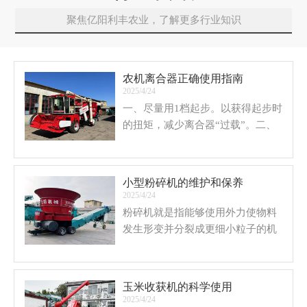
聚焦亿阳利丰农业，了解更多行业知识
农机离合器正确使用指南
2025/4/24
一、尽量用1档起步。以获得起步时
的扭矩，减少离合器“过载”。二、
尽可能少用“半联动”。每次起步成
功后应尽快丢掉离合器，每次换档
使用离合器时尽可能轻快些。
小型粉碎机的维护和保养
2025/4/24
粉碎机就是指能够使用外力使物料
发生形变并分裂成更细小粒子的机
器叫粉碎机，已经在各行各业取到
了广泛的应用，在农业和食品生产
行业中也占据着重要的地位。
玉米收获机的科学使用
2025/4/24