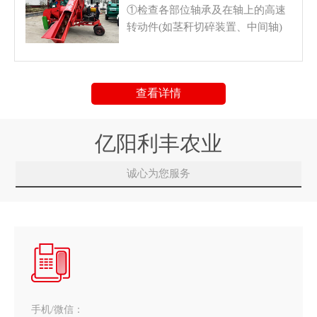
①检查各部位轴承及在轴上的高速
转动件(如茎秆切碎装置、中间轴)
的安装情况是否正常。 ②检查V型
带和链条的张紧度。③检查是否有
工具或无关物品留在收获机工作部
查看详情
件上，所有防护罩是否到位。
亿阳利丰农业
诚心为您服务
手机/微信：