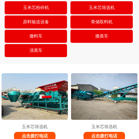
玉米芯粉碎机
玉米芯筛选机
原料输送设备
青储取料机
撒料车
撒粪车
清粪车
1
2
2
玉米芯筛选机
玉米芯筛选机
点击拨打电话
点击拨打电话