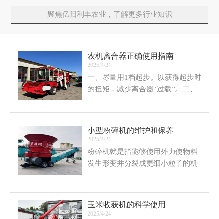
聚焦亿阳利丰农业，了解更多行业知识
农机离合器正确使用指南
2025/4/24
一、尽量用1档起步。以获得起步时
的扭矩，减少离合器“过载”。二、
尽可能少用“半联动”。每次起步成
功后应尽快丢掉离合器，每次换档
使用离合器时尽可能轻快些。
小型粉碎机的维护和保养
2025/4/24
粉碎机就是指能够使用外力使物料
发生形变并分裂成更细小粒子的机
器叫粉碎机，已经在各行各业取到
了广泛的应用，在农业和食品生产
行业中也占据着重要的地位。
玉米收获机的科学使用
2025/4/24