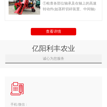
①检查各部位轴承及在轴上的高速
转动件(如茎秆切碎装置、中间轴)
的安装情况是否正常。 ②检查V型
带和链条的张紧度。③检查是否有
工具或无关物品留在收获机工作部
查看详情
件上，所有防护罩是否到位。
亿阳利丰农业
诚心为您服务
手机/微信：