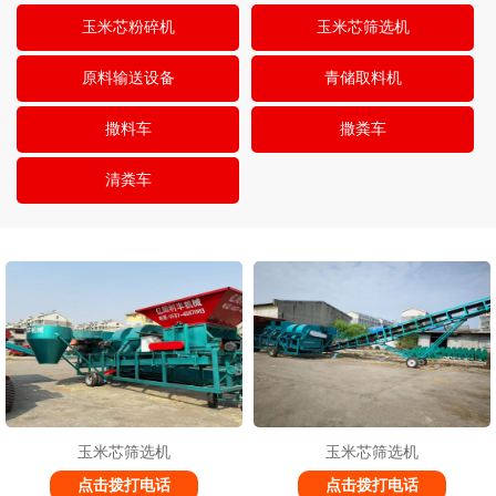
玉米芯粉碎机
玉米芯筛选机
原料输送设备
青储取料机
撒料车
撒粪车
清粪车
1
2
2
玉米芯筛选机
玉米芯筛选机
点击拨打电话
点击拨打电话